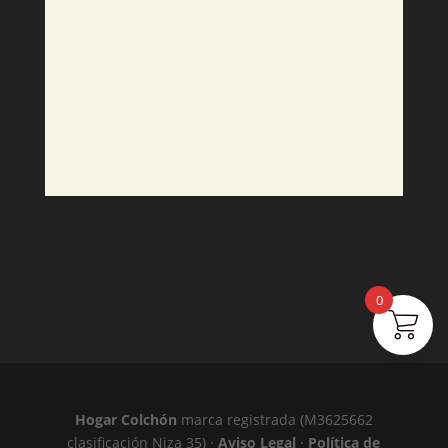
0
Hogar Colchón
marca registrada (M3625662
clasificación Niza 35) ·
Aviso Legal
·
Política de