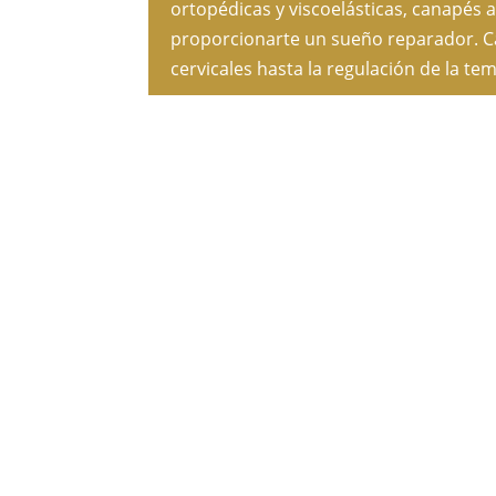
ortopédicas y viscoelásticas, canapés 
proporcionarte un sueño reparador. Ca
r
cervicales hasta la regulación de la t
s
a
n
o
p