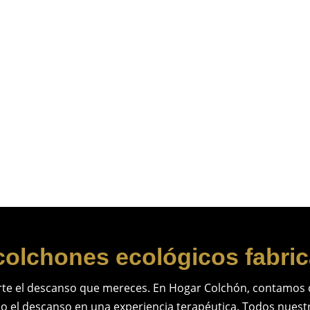
Almohada de Carbono. Desde: 59€
Al
59,00
€
-
90,00
€
20
Lista de deseos
colchones ecológicos fabri
rte el descanso que mereces. En Hogar Colchón, contamos 
o el descanso en una experiencia terapéutica. Todos nuest