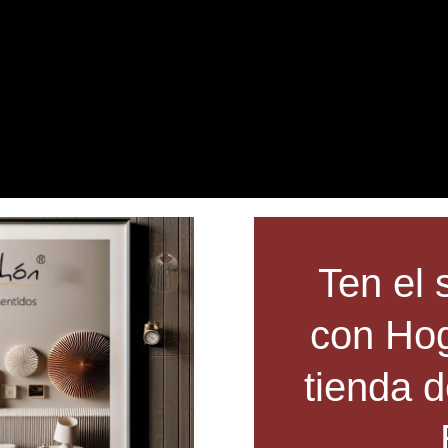
Ten el 
con Hog
tienda 