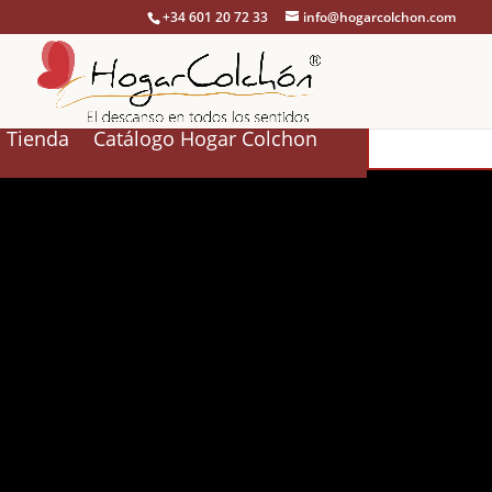
+34 601 20 72 33
info@hogarcolchon.com
Tienda
Catálogo Hogar Colchon
1