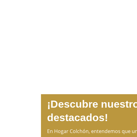
a
d
o
r
¡Descubre nuestr
m
destacados!
i
En Hogar Colchón, entendemos que un