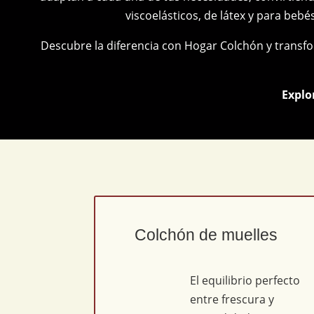
viscoelásticos, de látex y para beb
o
m
Descubre la diferencia con Hogar Colchón y transf
e
n
t
Explo
a
r
i
o
1
.
M
Colchón de muelles
a
n
t
El equilibrio perfecto
e
entre frescura y
n