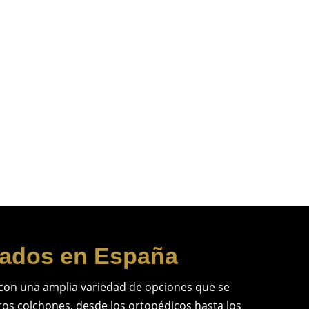
mohada microfibra. Desde: 20€
,00
€
-
37,00
€
Lista de deseos
cados en España
con una amplia variedad de opciones que se
ros colchones, desde los ortopédicos hasta los