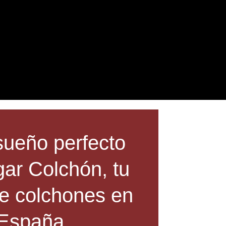
sueño perfecto
ar Colchón, tu
de colchones en
España