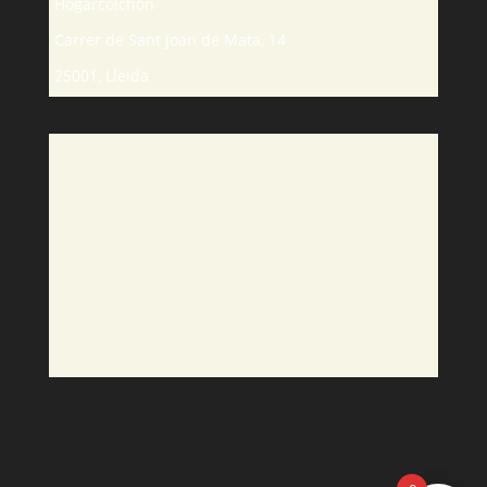
Hogarcolchon
Carrer de Sant Joan de Mata, 14
25001, Lleida