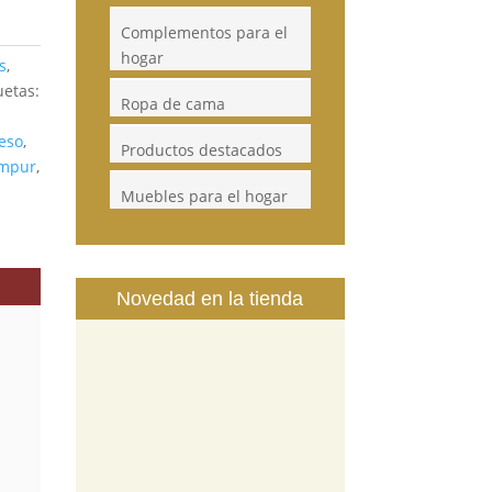
Complementos para el
hogar
s
,
uetas:
Ropa de cama
eso
,
Productos destacados
mpur
,
Muebles para el hogar
Novedad en la tienda