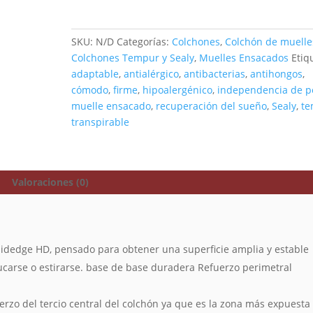
SKU:
N/D
Categorías:
Colchones
,
Colchón de muelle
Colchones Tempur y Sealy
,
Muelles Ensacados
Etiq
adaptable
,
antialérgico
,
antibacterias
,
antihongos
,
cómodo
,
firme
,
hipoalergénico
,
independencia de p
muelle ensacado
,
recuperación del sueño
,
Sealy
,
te
transpirable
Valoraciones (0)
idedge HD, pensado para obtener una superficie amplia y estable
ucarse o estirarse. base de base duradera Refuerzo perimetral
erzo del tercio central del colchón ya que es la zona más expuesta