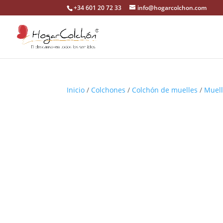
+34 601 20 72 33
info@hogarcolchon.com
Inicio
/
Colchones
/
Colchón de muelles
/
Muel