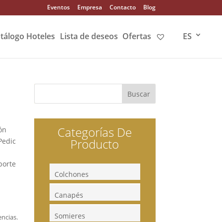
Eventos
Empresa
Contacto
Blog
tálogo Hoteles
Lista de deseos
Ofertas
ES
Categorías De
ón
Producto
Pedic
porte
Colchones
Canapés
Somieres
ncias.