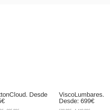
ttonCloud. Desde
ViscoLumbares.
5€
Desde: 699€