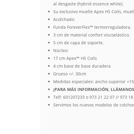
al desgaste (hybrid essence white).
Su exclusivo muelle Apex HS Coils, muel
Acolchado:
Funda ForeverFlex™ termorreguladora.
3 cm de material confort viscoelástico.
5 cm de capa de soporte.
Núcleo:
17 cm Apex™ HS Coils
4 cm base de base duradera
Grueso +/- 30cm
Medidas especiales: ancho superior +1
¡PARA MÁS INFORMACIÓN, LLÁMANOS
Telf: 601207233 o 973 21 22 07 // 973 18
Servimos los nuevos modelos de colchon