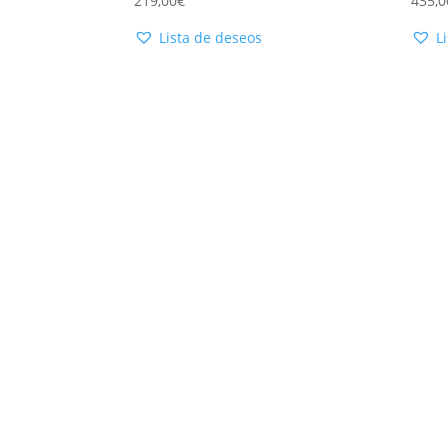
219,00
€
435,0
Lista de deseos
L