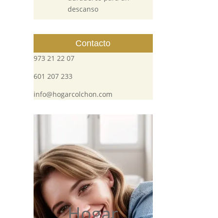
descanso
Contacto
973 21 22 07
601 207 233
info@hogarcolchon.com
Hogar