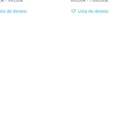
0
€
-
995,00
€
699,00
€
-
1.449,00
€
ista de deseos
Lista de deseos