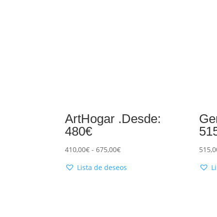
ArtHogar .Desde:
Ger
480€
51
410,00
€
-
675,00
€
515,0
Lista de deseos
L