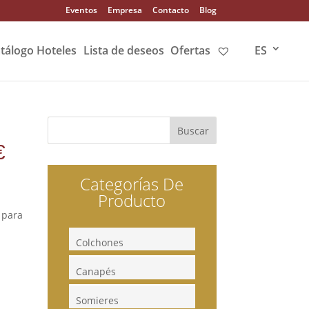
Eventos
Empresa
Contacto
Blog
tálogo Hoteles
Lista de deseos
Ofertas
ES
€
Categorías De
Producto
 para
Colchones
Canapés
Somieres