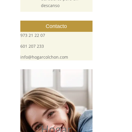
descanso
Contacto
973 21 22 07
601 207 233
info@hogarcolchon.com
Hogar