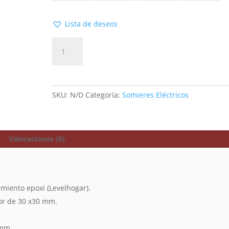
Lista de deseos
Añadir al carrito
SKU:
N/D
Categoría:
Somieres Eléctricos
Valoraciones (0)
miento epoxi (Levelhogar).
ior de 30 x30 mm.
 mm..