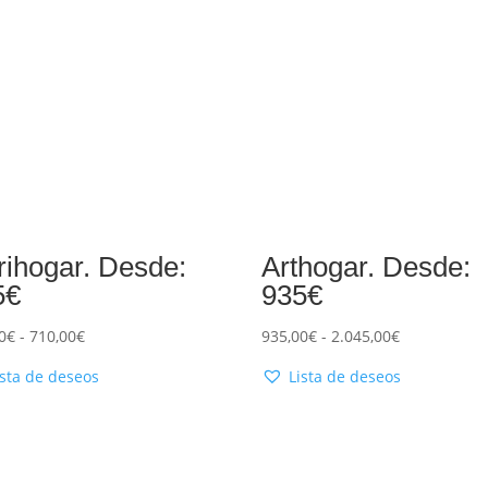
ihogar. Desde:
Arthogar. Desde:
5€
935€
0
€
-
710,00
€
935,00
€
-
2.045,00
€
ista de deseos
Lista de deseos