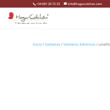
+34 601 20 72 33
info@hogarcolchon.com
Inicio
/
Somieres
/
Somieres Eléctricos
/ Levelh